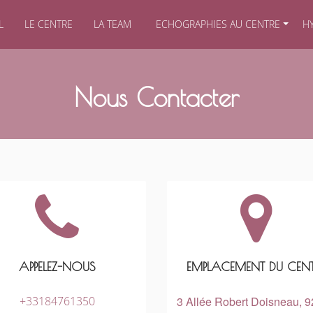
L
LE CENTRE
LA TEAM
ECHOGRAPHIES AU CENTRE
H
Nous Contacter
APPELEZ-NOUS
EMPLACEMENT DU CENT
+33184761350
3 Allée Robert Doisneau, 