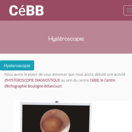
Hystéroscopie
Hysteroscopie
Nous avons le plaisir de vous annoncer que nous avons débuté une activité
d’HYSTEROSCOPIE DIAGNOSTIQUE
au sein du centre
CéBB, le Centre
d’échographie Boulogne-Billancourt
.