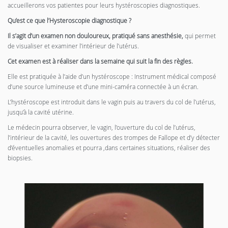
accueillerons vos patientes pour leurs hystéroscopies diagnostiques.
Qu’est ce que l’Hysteroscopie diagnostique ?
Il s’agit d’un examen non douloureux, pratiqué sans anesthésie,
qui permet
de visualiser et examiner l’intérieur de l’utérus.
Cet examen est à réaliser dans la semaine qui suit la fin des règles.
Elle est pratiquée à l’aide d’un hystéroscope : Instrument médical composé
d’une source lumineuse et d’une mini-caméra connectée à un écran.
L’hystéroscope est introduit dans le vagin puis au travers du col de l’utérus,
jusqu’à la cavité utérine.
Le médecin pourra observer, le vagin, l’ouverture du col de l’utérus,
l’intérieur de la cavité, les ouvertures des trompes de Fallope et d’y détecter
d’éventuelles anomalies et pourra ,dans certaines situations, réaliser des
biopsies.