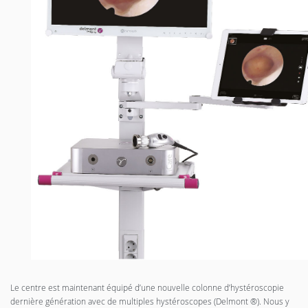
Le centre est maintenant équipé d’une nouvelle colonne d’hystéroscopie
dernière génération avec de multiples hystéroscopes (Delmont ®). Nous y